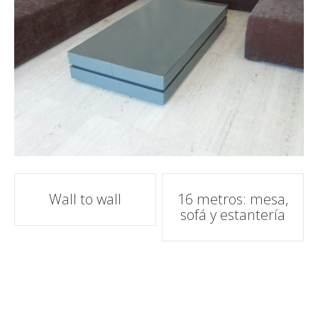
Navegación
Wall to wall
16 metros: mesa,
sofá y estantería
de
entradas